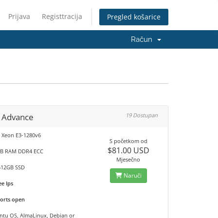
Prijava
Registtracija
Pregled košarice
Račun
c Advance
19 Dostupan
 Xeon E3-1280v6
S početkom od
$81.00 USD
B RAM DDR4 ECC
Mjesečno
512GB SSD
Naruči
ee Ips
ports open
u OS, AlmaLinux, Debian or