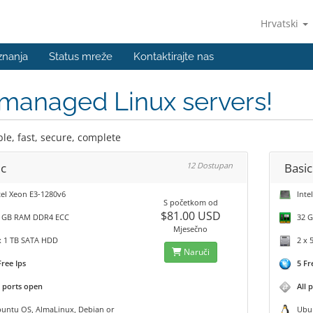
Hrvatski
znanja
Status mreže
Kontaktirajte nas
managed Linux servers!
le, fast, secure, complete
ic
12 Dostupan
Basi
el Xeon E3-1280v6
Intel
S početkom od
$81.00 USD
GB RAM DDR4 ECC
32 G
Mjesečno
 1 TB SATA HDD
2 x 
Naruči
Free Ips
5 Fr
l ports open
All 
ntu OS, AlmaLinux, Debian or
Ubunt