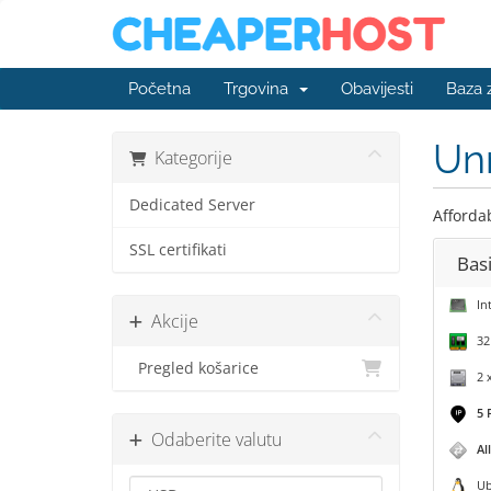
Početna
Trgovina
Obavijesti
Baza 
Un
Kategorije
Dedicated Server
Affordab
SSL certifikati
Bas
Int
Akcije
32 
Pregled košarice
2 x
5 
Odaberite valutu
Al
Ubu