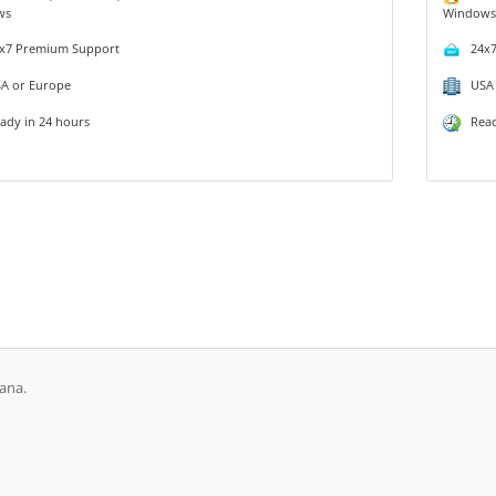
ws
Window
7 Premium Support
24x7
 or Europe
USA 
dy in 24 hours
Ready
ana.