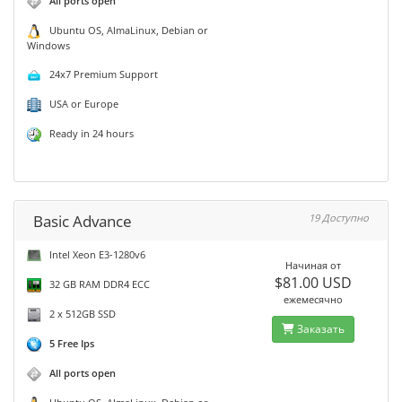
All ports open
Ubuntu OS, AlmaLinux, Debian or
Windows
24x7 Premium Support
USA or Europe
Ready in 24 hours
Basic Advance
19 Доступно
Intel Xeon E3-1280v6
Начиная от
$81.00 USD
32 GB RAM DDR4 ECC
ежемесячно
2 x 512GB SSD
Заказать
5 Free Ips
All ports open