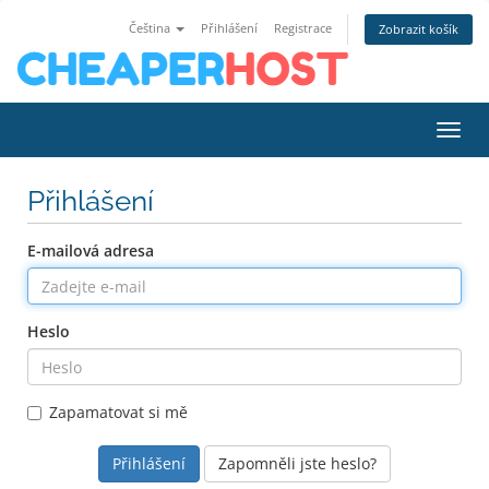
Čeština
Přihlášení
Registrace
Zobrazit košík
Přepn
Přihlášení
E-mailová adresa
Heslo
Zapamatovat si mě
Zapomněli jste heslo?