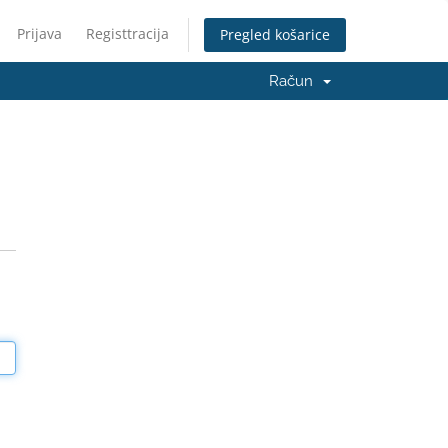
Prijava
Registtracija
Pregled košarice
Račun