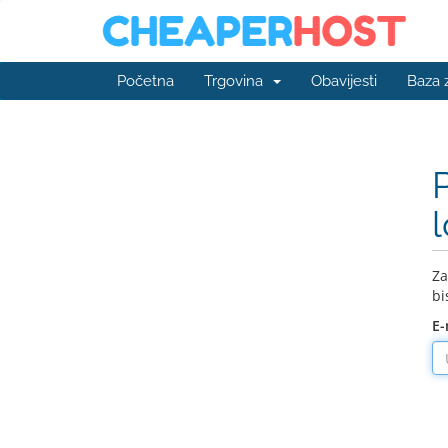
Početna
Trgovina
Obavijesti
Baza 
Za
bi
E-