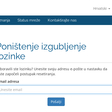
Hrvatski
znanja
Status mreže
Kontaktirajte nas
Poništenje izgubljenje
lozinke
boravili ste lozinku? Unesite svoju adresu e-pošte u nastavku da
ste započeli postupak resetiranja.
mail adresa
Pošalji