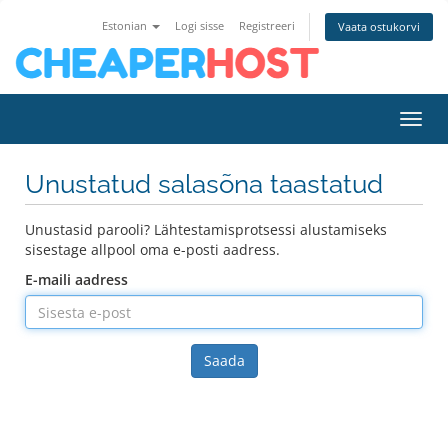
Estonian
Logi sisse
Registreeri
Vaata ostukorvi
Lülit
Unustatud salasõna taastatud
Unustasid parooli? Lähtestamisprotsessi alustamiseks
sisestage allpool oma e-posti aadress.
E-maili aadress
Saada