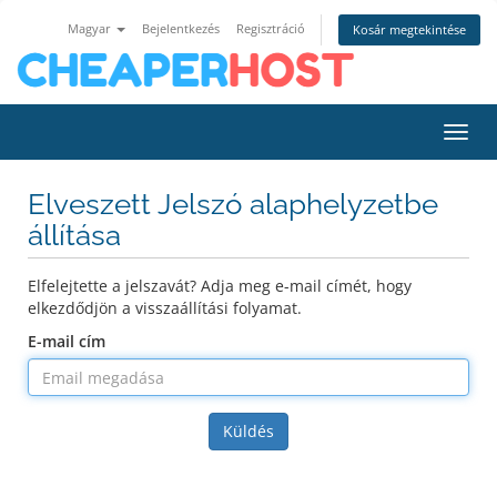
Magyar
Bejelentkezés
Regisztráció
Kosár megtekintése
Váltá
Elveszett Jelszó alaphelyzetbe
állítása
Elfelejtette a jelszavát? Adja meg e-mail címét, hogy
elkezdődjön a visszaállítási folyamat.
E-mail cím
Küldés